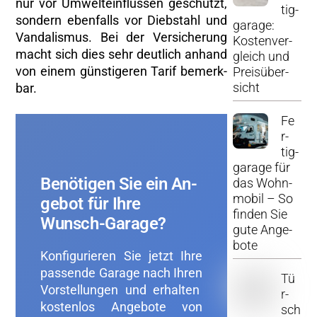
nur vor Um­welt­ein­flüs­sen ge­schützt,
tig­
son­dern eben­falls vor Dieb­stahl und
ga­ra­ge:
Van­da­lis­mus. Bei der Ver­si­che­rung
Kos­ten­ver­
macht sich dies sehr deut­lich an­hand
gleich und
von einem güns­ti­ge­ren Tarif be­merk­
Preis­über­
sicht
bar.
Fe
r­
tig­
ga­ra­ge für
Be­nö­ti­gen Sie ein An­
das Wohn­
mo­bil – So
ge­bot für Ihre
fin­den Sie
Wunsch-Ga­ra­ge?
gute An­ge­
bo­te
Kon­fi­gu­rie­ren Sie jetzt Ihre
pas­sen­de Ga­ra­ge nach Ihren
Tü
Vor­stel­lun­gen und er­hal­ten
r­
kos­ten­los An­ge­bo­te von
sch