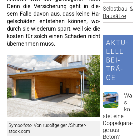
Denn die Ver­si­che­rung geht in die­
Selbst­bau &
sem Falle davon aus, dass keine Ha­
Bau­sät­ze
gel­schä­den ent­ste­hen kön­nen, wo­
durch sie wie­der­um spart, weil sie die
kos­ten für solch einen Scha­den nicht
AK­TU­
über­neh­men muss.
EL­LE
BEI­
TRÄ­
GE
Wa
s
ko
s­tet eine
Dop­pel­ga­ra­
Sym­bol­fo­to: Von ru­dolf­gei­ger /Shut­ter­
ge aus
stock.com
Beton?