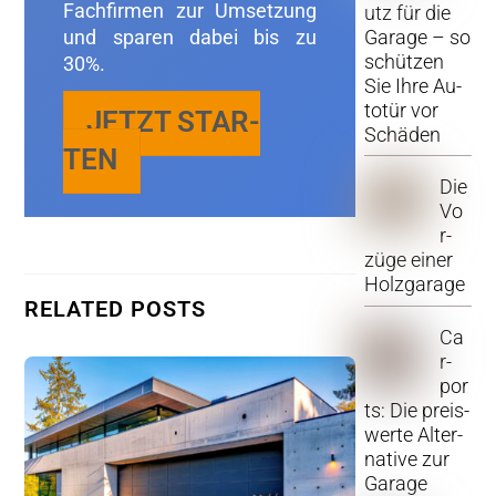
Fach­fir­men zur Um­set­zung
utz für die
und spa­ren dabei bis zu
Ga­ra­ge – so
schüt­zen
30%.
Sie Ihre Au­
to­tür vor
JETZT STAR­
Schä­den
TEN
Die
Vo
r­
zü­ge einer
Holz­ga­ra­ge
RE­LA­TED POSTS
Ca
r­
por
ts: Die preis­
wer­te Al­ter­
na­ti­ve zur
Ga­ra­ge