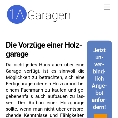
Skip
Me
to
content
Die Vor­zü­ge einer Holz­
Jetzt
ga­ra­ge
un­
ver­
Da nicht jedes Haus auch über eine
Ga­ra­ge ver­fügt, ist es sinn­voll die
bind­
Mög­lich­keit zu be­trach­ten, sich eine
lich
Fer­tig­ga­ra­ge oder ein Holz­car­port bei
An­ge­
einem Fach­mann zu kau­fen und ge­
bot
ge­be­nen­falls auch auf­bau­en zu las­
an­for­
sen. Der Auf­bau einer Holz­ga­ra­ge
dern!
soll­te, wenn man nicht über ent­spre­
chen­de Kennt­nis­se und Fä­hig­kei­ten