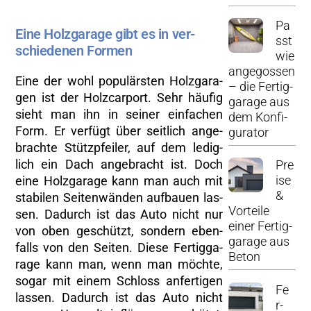
Pa
Eine Holz­ga­ra­ge gibt es in ver­
sst
schie­de­nen For­men
wie
an­ge­gos­sen
Eine der wohl po­pu­lärs­ten Holz­ga­ra­
– die Fer­tig­
gen ist der Holz­car­port. Sehr häu­fig
ga­ra­ge aus
sieht man ihn in sei­ner ein­fa­chen
dem Kon­fi­
Form. Er ver­fügt über seit­lich an­ge­
gu­ra­tor
brach­te Stütz­pfei­ler, auf dem le­dig­
lich ein Dach an­ge­bracht ist. Doch
Pre
i­se
eine Holz­ga­ra­ge kann man auch mit
&
sta­bi­len Sei­ten­wän­den auf­bau­en las­
Vor­tei­le
sen. Da­durch ist das Auto nicht nur
einer Fer­tig­
von oben ge­schützt, son­dern eben­
ga­ra­ge aus
falls von den Sei­ten. Diese Fer­tig­ga­
Beton
ra­ge kann man, wenn man möch­te,
sogar mit einem Schloss an­fer­ti­gen
Fe
las­sen. Da­durch ist das Auto nicht
r­