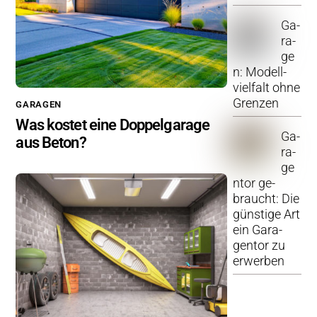
Ga­
ra­
ge
n: Mo­dell­
viel­falt ohne
Gren­zen
GA­RA­GEN
Was kos­tet eine Dop­pel­ga­ra­ge
Ga­
aus Beton?
ra­
ge
n­tor ge­
braucht: Die
güns­ti­ge Art
ein Ga­ra­
gen­tor zu
er­wer­ben