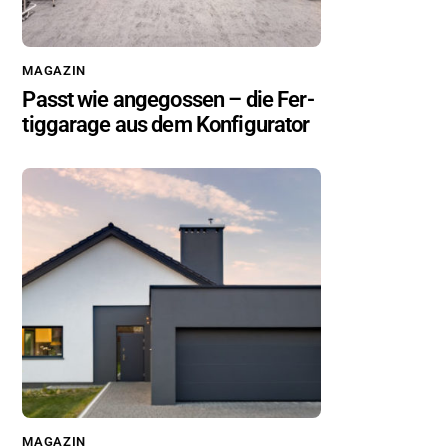
MA­GA­ZIN
Passt wie an­ge­gos­sen – die Fer­
tig­ga­ra­ge aus dem Kon­fi­gu­ra­tor
MA­GA­ZIN