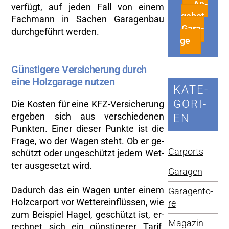
An­
ver­fügt, auf jeden Fall von einem
ge­bot
Fach­mann in Sa­chen Ga­ra­gen­bau
Ga­ra­
durch­ge­führt wer­den.
ge
Güns­ti­ge­re Ver­si­che­rung durch
eine Holz­ga­ra­ge nut­zen
KA­TE­
GO­RI­
Die Kos­ten für eine KFZ-Ver­si­che­rung
er­ge­ben sich aus ver­schie­de­nen
EN
Punk­ten. Einer die­ser Punk­te ist die
Frage, wo der Wagen steht. Ob er ge­
Car­ports
schützt oder un­ge­schützt jedem Wet­
ter aus­ge­setzt wird.
Ga­ra­gen
Da­durch das ein Wagen unter einem
Ga­ra­gen­to­
Holz­car­port vor Wet­ter­ein­flüs­sen, wie
re
zum Bei­spiel Hagel, ge­schützt ist, er­
Ma­ga­zin
rech­net sich ein güns­ti­ge­rer Tarif.