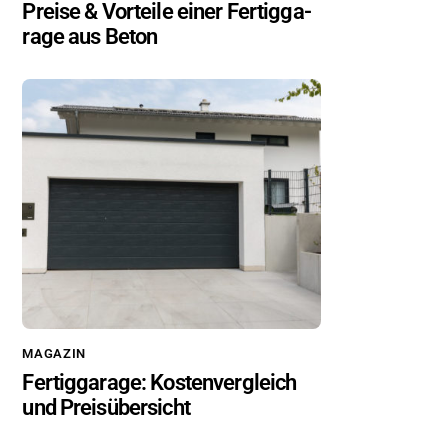
Prei­se & Vor­tei­le einer Fer­tig­ga­
ra­ge aus Beton
MA­GA­ZIN
Fer­tig­ga­ra­ge: Kos­ten­ver­gleich
und Preis­über­sicht