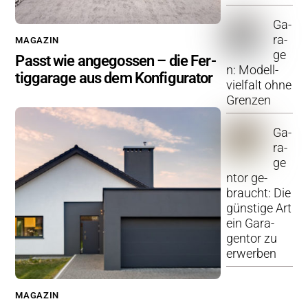
Ga­
ra­
MA­GA­ZIN
ge
Passt wie an­ge­gos­sen – die Fer­
n: Mo­dell­
tig­ga­ra­ge aus dem Kon­fi­gu­ra­tor
viel­falt ohne
Gren­zen
Ga­
ra­
ge
n­tor ge­
braucht: Die
güns­ti­ge Art
ein Ga­ra­
gen­tor zu
er­wer­ben
MA­GA­ZIN