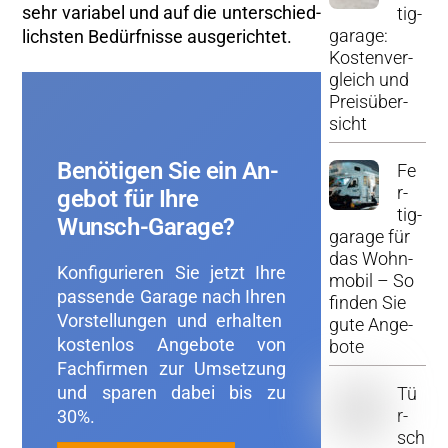
sehr va­ria­bel und auf die un­ter­schied­
tig­
ga­ra­ge:
lichs­ten Be­dürf­nis­se aus­ge­rich­tet.
Kos­ten­ver­
gleich und
Preis­über­
sicht
Be­nö­ti­gen Sie ein An­
Fe
r­
ge­bot für Ihre
tig­
Wunsch-Ga­ra­ge?
ga­ra­ge für
das Wohn­
Kon­fi­gu­rie­ren Sie jetzt Ihre
mo­bil – So
pas­sen­de Ga­ra­ge nach Ihren
fin­den Sie
Vor­stel­lun­gen und er­hal­ten
gute An­ge­
kos­ten­los An­ge­bo­te von
bo­te
Fach­fir­men zur Um­set­zung
und spa­ren dabei bis zu
Tü
r­
30%.
sch