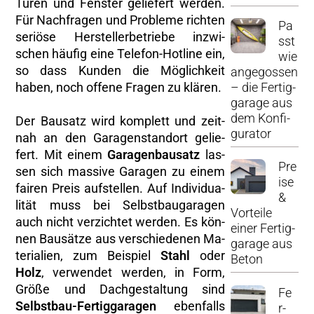
Türen und Fens­ter ge­lie­fert wer­den.
Für Nach­fra­gen und Pro­ble­me rich­ten
Pa
se­riö­se Her­stel­ler­be­trie­be in­zwi­
sst
schen häu­fig eine Te­le­fon-Hot­line ein,
wie
so dass Kun­den die Mög­lich­keit
an­ge­gos­sen
– die Fer­tig­
haben, noch of­fe­ne Fra­gen zu klä­ren.
ga­ra­ge aus
dem Kon­fi­
Der Bau­satz wird kom­plett und zeit­
gu­ra­tor
nah an den Ga­ra­gen­stand­ort ge­lie­
fert. Mit einem
Ga­ra­gen­bau­satz
las­
Pre
sen sich mas­si­ve Ga­ra­gen zu einem
i­se
fai­ren Preis auf­stel­len. Auf In­di­vi­dua­
&
li­tät muss bei Selbst­bau­ga­ra­gen
Vor­tei­le
auch nicht ver­zich­tet wer­den. Es kön­
einer Fer­tig­
nen Bau­sät­ze aus ver­schie­de­nen Ma­
ga­ra­ge aus
te­ria­li­en, zum Bei­spiel
Stahl
oder
Beton
Holz
, ver­wen­det wer­den, in Form,
Größe und Dach­ge­stal­tung sind
Fe
Selbst­bau-Fer­tig­ga­ra­gen
eben­falls
r­