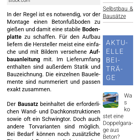
stock.com
Selbst­bau &
In der Regel ist es not­wen­dig, vor der
Bau­sät­ze
Mon­ta­ge einen Be­ton­fuß­bo­den zu
gie­ßen und damit eine sta­bi­le
Bo­den­
plat­te
zu schaf­fen. Für den Auf­bau
AK­TU­
lie­fern die Her­stel­ler meist eine ein­fa­
EL­LE
che und mit Bil­dern ver­se­he­ne
Auf­
bau­an­lei­tung
mit. Im Lie­fer­um­fang
BEI­
ent­hal­ten sind au­ßer­dem Sta­tik und
TRÄ­
Bau­zeich­nung. Die ein­zel­nen Bau­ele­
GE
men­te sind num­me­riert und pas­sen
exakt zu­sam­men.
Wa
s
Der
Bau­satz
be­inhal­tet die er­for­der­li­
ko
chen Wand- und Dach­kon­struk­tio­nen
s­tet eine
sowie oft ein Schwing­tor. Doch auch
Dop­pel­ga­ra­
an­de­re Tor­va­ri­an­ten sind mög­lich.
ge aus
Bei Be­darf kön­nen noch zu­sätz­li­che
Beton?