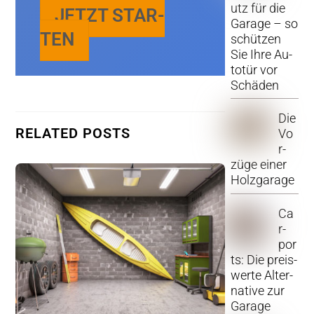
utz für die
JETZT STAR­
Ga­ra­ge – so
TEN
schüt­zen
Sie Ihre Au­
to­tür vor
Schä­den
Die
RE­LA­TED POSTS
Vo
r­
zü­ge einer
Holz­ga­ra­ge
Ca
r­
por
ts: Die preis­
wer­te Al­ter­
na­ti­ve zur
Ga­ra­ge