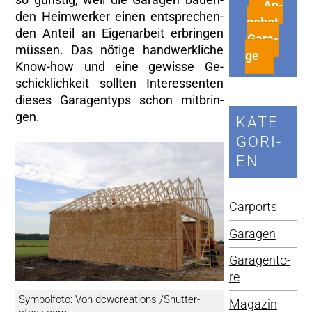
An­
den Heim­wer­ker einen ent­spre­chen­
ge­bot
den An­teil an Ei­gen­ar­beit er­brin­gen
Ga­ra­
müs­sen. Das nö­ti­ge hand­werk­li­che
ge
Know-how und eine ge­wis­se Ge­
schick­lich­keit soll­ten In­ter­es­sen­ten
die­ses Ga­ra­gen­typs schon mit­brin­
gen.
KA­TE­
GO­RI­
EN
Car­ports
Ga­ra­gen
Ga­ra­gen­to­
re
Sym­bol­fo­to: Von dcw­crea­ti­ons /Shut­ter­
Ma­ga­zin