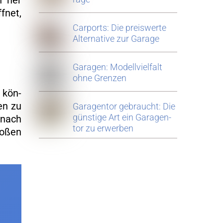
on her
f­net,
Car­ports: Die preis­wer­te
Al­ter­na­ti­ve zur Ga­ra­ge
Ga­ra­gen: Mo­dell­viel­falt
ohne Gren­zen
r kön­
en zu
Ga­ra­gen­tor ge­braucht: Die
güns­ti­ge Art ein Ga­ra­gen­
h nach
tor zu er­wer­ben
ro­ßen