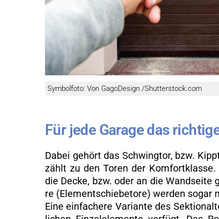
Sym­bol­fo­to: Von Ga­go­De­sign /Shut­ter­stock.com
Für jede Ga­ra­ge das rich­ti­g
Dabei ge­hört das Schwing­tor, bzw. Kipp­to
zählt zu den Toren der Kom­fort­klas­se. E
die Decke, bzw. oder an die Wand­sei­te ge­
re (Ele­ment­schie­be­to­re) wer­den sogar m
Eine ein­fa­che­re Va­ri­an­te des Sek­tio­na