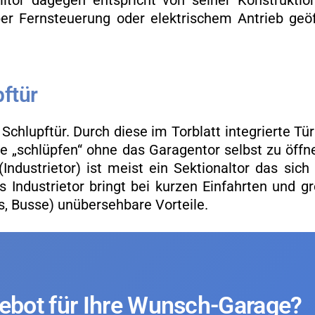
ll­tor da­ge­gen ent­spricht von sei­ner Kon­struk­ti­
r Fern­steue­rung oder elek­tri­schem An­trieb ge­öf
f­tür
 Schlupf­tür. Durch diese im Tor­blatt in­te­grier­te Tü
 „schlüp­fen“ ohne das Ga­ra­gen­tor selbst zu öff­n
 (In­dus­trietor) ist meist ein Sek­tio­nal­tor das sic
In­dus­trietor bringt bei kur­zen Ein­fahr­ten und g
, Busse) un­über­seh­ba­re Vor­tei­le.
­ge­bot für Ihre Wunsch-Ga­ra­ge?