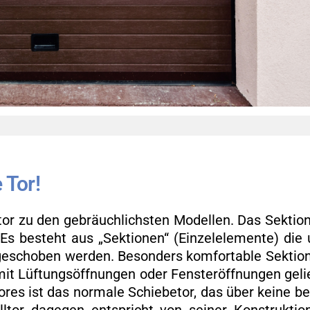
e Tor!
r zu den ge­bräuch­lichs­ten Mo­del­len. Das Sek­tio­n
s be­steht aus „Sek­tio­nen“ (Ein­zel­ele­men­te) die
scho­ben wer­den. Be­son­ders kom­for­ta­ble Sek­tio­n
it Lüf­tungs­öff­nun­gen oder Fens­ter­öff­nun­gen ge­lie
l­to­res ist das nor­ma­le Schie­be­tor, das über keine b