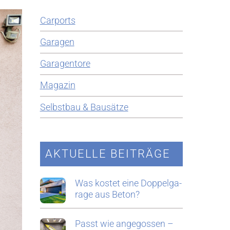
Car­ports
Ga­ra­gen
Ga­ra­gen­to­re
Ma­ga­zin
Selbst­bau & Bau­sät­ze
AK­TU­EL­LE BEI­TRÄ­GE
Was kos­tet eine Dop­pel­ga­
ra­ge aus Beton?
Passt wie an­ge­gos­sen –