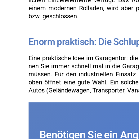
li­chen Ein­zel­ele­men­te ver­fügt. Das Ro
einem mo­der­nen Rol­la­den, wird aber pe
bzw. ge­schlos­sen.
Enorm prak­tisch: Die Schlup
Eine prak­ti­sche Idee im Ga­ra­gen­tor: die
nen Sie immer schnell mal in die Ga­ra­ge
müs­sen. Für den in­dus­tri­el­len Ein­satz
oben öff­net eine gute Wahl. Ein sol­ches 
Autos (Ge­län­de­wa­gen, Trans­por­ter, Vans
Be­nö­ti­gen Sie ein An