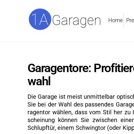
Skip
to
content
Home
Pre
Ga­ra­gen­to­re: Pro­fi­
wahl
Die Ga­ra­ge ist meist un­mit­tel­bar op­t
Sie bei der Wahl des pas­sen­des Ga­ra­gen
ra­gen­tor wäh­len, dass vom Stil her zu 
schei­nung kön­nen Sie zwi­schen einem S
Schlupf­tür, einem Schwing­tor (oder Kipp­