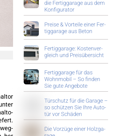
die Fer­tig­ga­ra­ge aus dem
Kon­fi­gu­ra­tor
Prei­se & Vor­tei­le einer Fer­
tig­ga­ra­ge aus Beton
Fer­tig­ga­ra­ge: Kos­ten­ver­
gleich und Preis­über­sicht
Fer­tig­ga­ra­ge für das
Wohn­mo­bil – So fin­den
Sie gute An­ge­bo­te
al­tor
Tür­schutz für die Ga­ra­ge –
 unter
so schüt­zen Sie Ihre Au­to­
al­to­
tür vor Schä­den
­fert.
e­weg­
Die Vor­zü­ge einer Holz­ga­
ra­ge