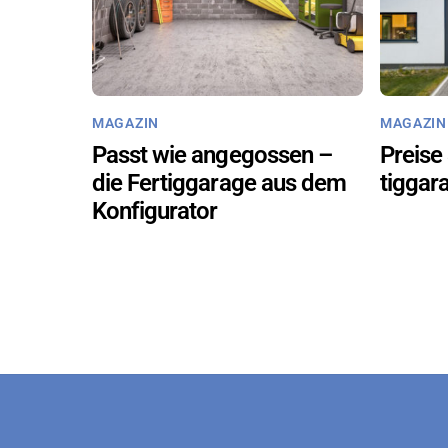
MA­GA­ZIN
MA­GA­ZIN
Passt wie an­ge­gos­sen –
Prei­se
die Fer­tig­ga­ra­ge aus dem
tig­ga­
Kon­fi­gu­ra­tor