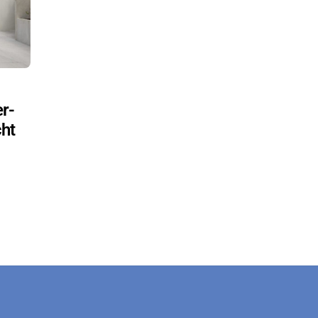
er­
cht