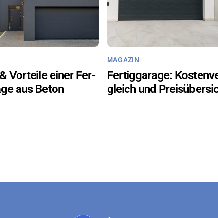
MA­GA­ZIN
 & Vor­tei­le einer Fer­
Fer­tig­ga­ra­ge: Kos­ten­v
ra­ge aus Beton
gleich und Preis­über­si
Back