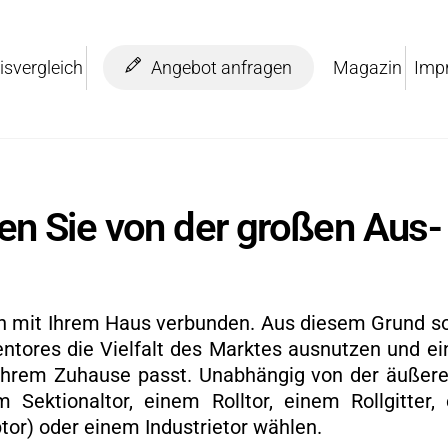
is­ver­gleich
An­ge­bot an­fra­gen
Ma­ga­zin
Im­p
tie­ren Sie von der gro­ßen Aus­
isch mit Ihrem Haus ver­bun­den. Aus die­sem Grund so
­to­res die Viel­falt des Mark­tes aus­nut­zen und e
Ihrem Zu­hau­se passt. Un­ab­hän­gig von der äu­ße­r
ek­tio­nal­tor, einem Roll­tor, einem Roll­git­ter, 
tor) oder einem In­dus­trietor wäh­len.