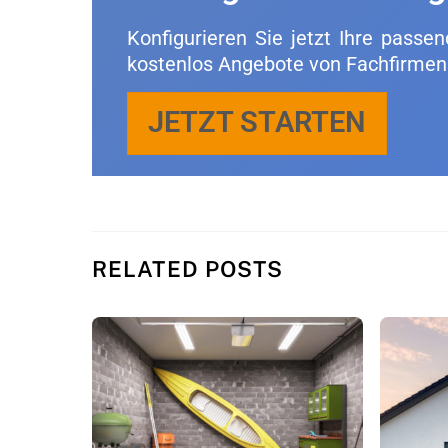
Kon­fi­gu­rie­ren Sie jetzt Ihre pas­se
kos­ten­los An­ge­bo­te von Fach­fir­m
JETZT STAR­TEN
RE­LA­TED POSTS