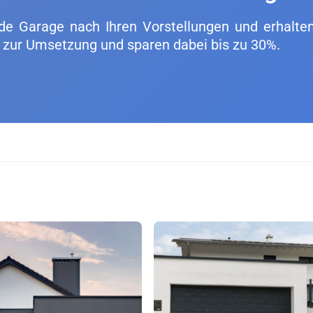
n­de Ga­ra­ge nach Ihren Vor­stel­lun­gen und er­hal­te
en zur Um­set­zung und spa­ren dabei bis zu 30%.