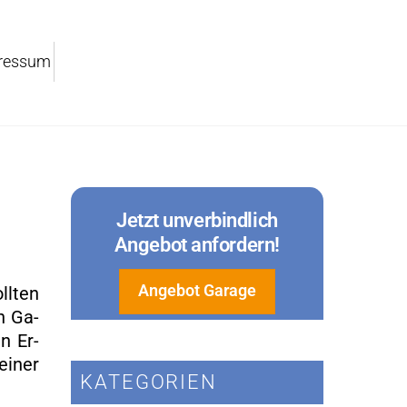
res­sum
Jetzt un­ver­bind­lich
An­ge­bot an­for­dern!
An­ge­bot Ga­ra­ge
ll­ten
in Ga­
en Er­
einer
KA­TE­GO­RI­EN