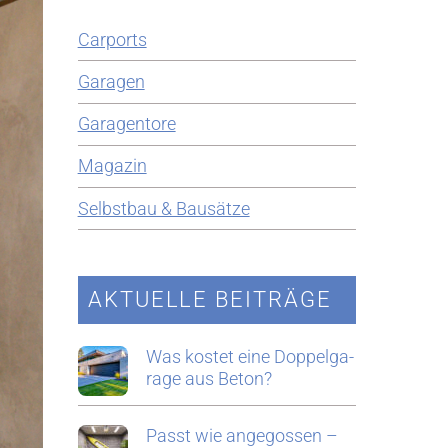
Car­ports
Ga­ra­gen
Ga­ra­gen­to­re
Ma­ga­zin
Selbst­bau & Bau­sät­ze
AK­TU­EL­LE BEI­TRÄ­GE
Was kos­tet eine Dop­pel­ga­
ra­ge aus Beton?
Passt wie an­ge­gos­sen –