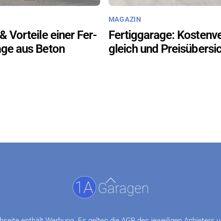
MA­GA­ZIN
 & Vor­tei­le einer Fer­
Fer­tig­ga­ra­ge: Kos­ten­v
ra­ge aus Beton
gleich und Preis­über­si
Back
To
Top
sei­te ent­hält Wer­bung. Es gel­ten die AGB des je­wei­li­gen An­bie­ters