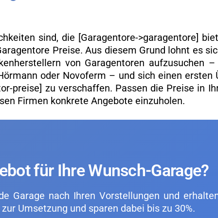
h­kei­ten sind, die [Ga­ra­gen­to­re->ga­ra­gen­to­re] bie
Ga­ra­gen­to­re Prei­se. Aus die­sem Grund lohnt es si
ken­her­stel­lern von Ga­ra­gen­to­ren auf­zu­su­chen –
l, Hör­mann oder No­vo­ferm – und sich einen ers­ten
­tor-prei­se] zu ver­schaf­fen. Pas­sen die Prei­se in Ih
en Fir­men kon­kre­te An­ge­bo­te ein­zu­ho­len.
­ge­bot für Ihre Wunsch-Ga­ra­ge?
n­de Ga­ra­ge nach Ihren Vor­stel­lun­gen und er­hal­te
en zur Um­set­zung und spa­ren dabei bis zu 30%.