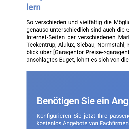
lern
So ver­schie­den und viel­fäl­tig die Mög­lic
ge­nau­so un­ter­schied­lich sind auch die 
In­ter­net-Sei­ten der ver­schie­de­nen Mar­
Te­cken­trup, Alu­lux, Sie­bau, Norm­stah
blick über [Ga­ra­gen­tor Prei­se->ga­ra­gen
an­schlag­tes Buget, lohnt es sich von die­s
Be­nö­ti­gen Sie ein An
Kon­fi­gu­rie­ren Sie jetzt Ihre pas­se
kos­ten­los An­ge­bo­te von Fach­fir­m