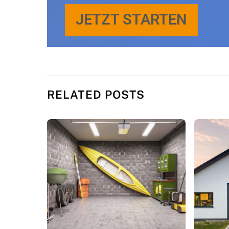
JETZT STAR­TEN
RE­LA­TED POSTS