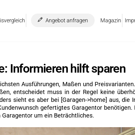
is­ver­gleich
An­ge­bot an­fra­gen
Ma­ga­zin
Im­p
e: In­for­mie­ren hilft spa­ren
­lichs­ten Aus­füh­run­gen, Maßen und Preis­va­ri­an­te
a­ßen, ent­schei­det muss in der Regel keine über­hö
­ders sieht es aber bei [Ga­ra­gen->home] aus, die In­
n­den­wunsch ge­fer­tig­tes Ga­ra­gen­tor be­nö­ti­gen
Ga­ra­gen­tor um ein Be­trächt­li­ches.