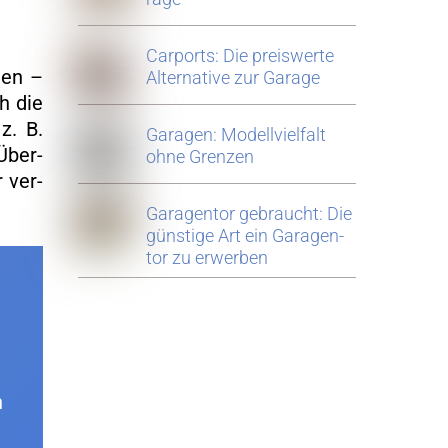
Car­ports: Die preis­wer­te
­ten –
Al­ter­na­ti­ve zur Ga­ra­ge
ch die
 z. B.
Ga­ra­gen: Mo­dell­viel­falt
 Über­
ohne Gren­zen
r ver­
Ga­ra­gen­tor ge­braucht: Die
güns­ti­ge Art ein Ga­ra­gen­
tor zu er­wer­ben
n