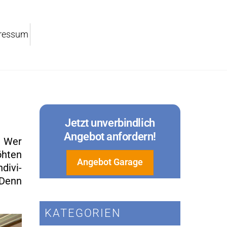
res­sum
Jetzt un­ver­bind­lich
An­ge­bot an­for­dern!
n. Wer
h­ten
An­ge­bot Ga­ra­ge
di­vi­
. Denn
KA­TE­GO­RI­EN