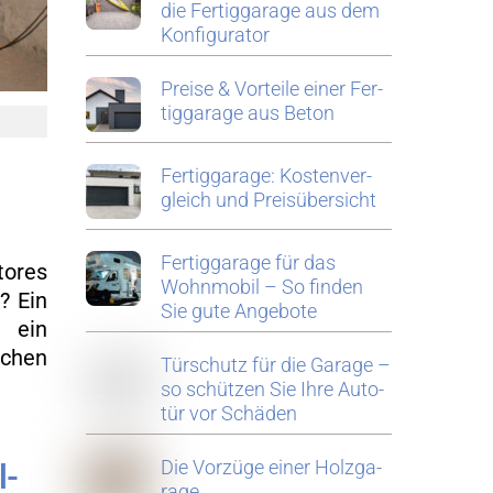
die Fer­tig­ga­ra­ge aus dem
Kon­fi­gu­ra­tor
Prei­se & Vor­tei­le einer Fer­
tig­ga­ra­ge aus Beton
Fer­tig­ga­ra­ge: Kos­ten­ver­
gleich und Preis­über­sicht
Fer­tig­ga­ra­ge für das
to­res
Wohn­mo­bil – So fin­den
f? Ein
Sie gute An­ge­bo­te
er ein
u­chen
Tür­schutz für die Ga­ra­ge –
so schüt­zen Sie Ihre Au­to­
tür vor Schä­den
Die Vor­zü­ge einer Holz­ga­
l­
ra­ge