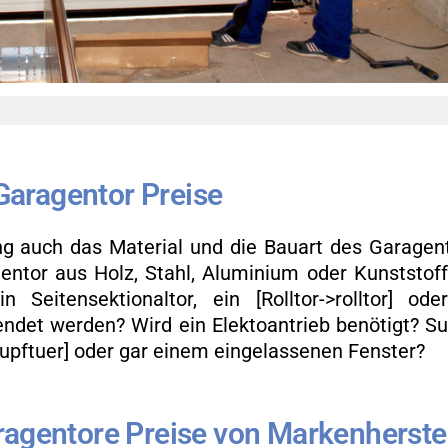
­ra­gen­tor Prei­se
ung auch das Ma­te­ri­al und die Bau­art des Ga­ra­gen­
en­tor aus Holz, Stahl, Alu­mi­ni­um oder Kunst­stof
in Sei­ten­sek­tio­nal­tor, ein [Roll­tor->roll­tor] od
en­det wer­den? Wird ein Elek­to­an­trieb be­nö­tigt? S
upf­tu­er] oder gar einem ein­ge­las­se­nen Fens­ter?
­gen­to­re Prei­se von Mar­ken­her­ste