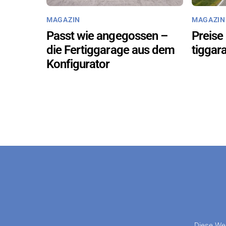
MA­GA­ZIN
MA­GA­ZIN
Passt wie an­ge­gos­sen –
Prei­se
die Fer­tig­ga­ra­ge aus dem
tig­ga­
Kon­fi­gu­ra­tor
Diese Web­