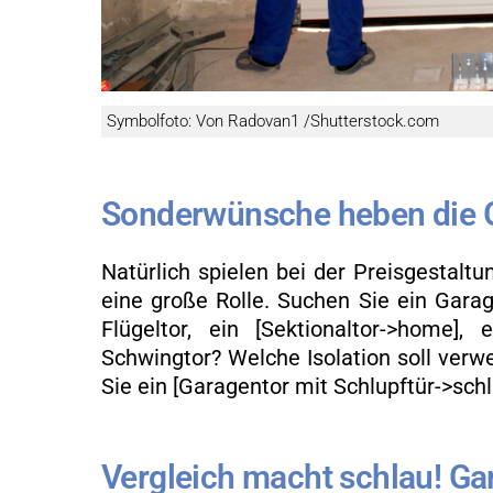
Sym­bol­fo­to: Von Ra­do­van1 /Shut­ter­stock.com
Son­der­wün­sche heben die Ga
Na­tür­lich spie­len bei der Preis­ge­stal­t
eine große Rolle. Su­chen Sie ein Ga­ra­g
Flü­gel­tor, ein [Sek­tio­nal­tor->home], e
Schwing­tor? Wel­che Iso­la­ti­on soll ver­w
Sie ein [Ga­ra­gen­tor mit Schlupf­tür->schl
Ver­gleich macht schlau! Ga­ra